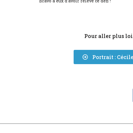
Bravo à eux d’avoir relevé ce défi !
Pour aller plus loi
Portrait : Céc