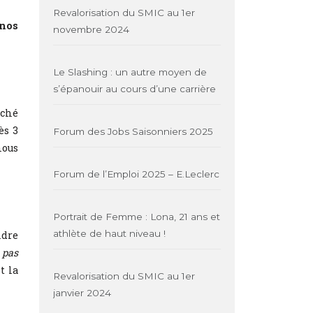
Revalorisation du SMIC au 1er
 nos
novembre 2024
Le Slashing : un autre moyen de
s’épanouir au cours d’une carrière
oché
ès 3
Forum des Jobs Saisonniers 2025
nous
Forum de l’Emploi 2025 – E.Leclerc
Portrait de Femme : Lona, 21 ans et
athlète de haut niveau !
ndre
 pas
t la
Revalorisation du SMIC au 1er
janvier 2024