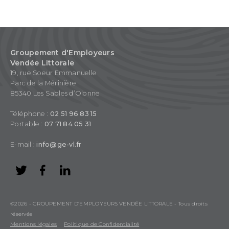
Groupement d'Employeurs
Vendée Littorale
19, rue Soeur Emmanuelle
Parc de la Mérinière
85340 Les Sables d’Olonne
Téléphone :
02 51 96 83 15
Portable :
07 71 84 05 31
E-mail :
info@ge-vl.fr
©2026 - GROUPEMENT D’EMPLOYEURS VENDÉE LITTORALE - Tous droits
réservés
Mentions légales
Politique de Confidentialité