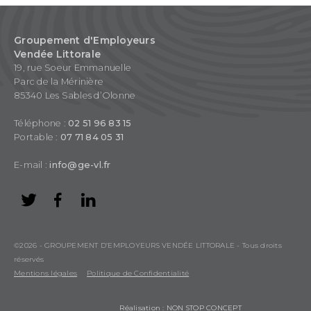
Groupement d'Employeurs
Vendée Littorale
19, rue Soeur Emmanuelle
Parc de la Mérinière
85340 Les Sables d’Olonne
Téléphone :
02 51 96 83 15
Portable :
07 71 84 05 31
E-mail :
info@ge-vl.fr
©2026 - GROUPEMENT D’EMPLOYEURS VENDÉE LITTORALE - Tous droits
réservés
Mentions légales
Politique de Confidentialité
Réalisation : NON STOP CONCEPT