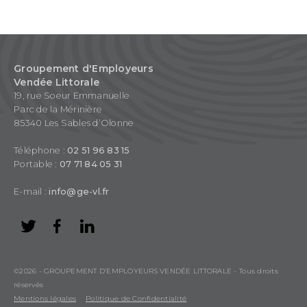
Groupement d'Employeurs
Vendée Littorale
19, rue Soeur Emmanuelle
Parc de la Mérinière
85340 Les Sables d’Olonne
Téléphone :
02 51 96 83 15
Portable :
07 71 84 05 31
E-mail :
info@ge-vl.fr
©2026 - GROUPEMENT D’EMPLOYEURS VENDÉE LITTORALE - Tous droits
réservés
Mentions légales
Politique de Confidentialité