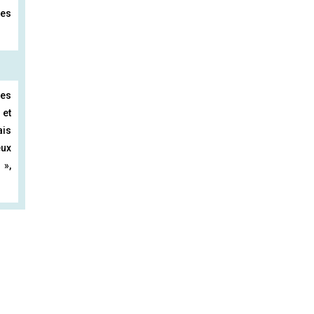
tes
les
 et
ais
eux
 »,