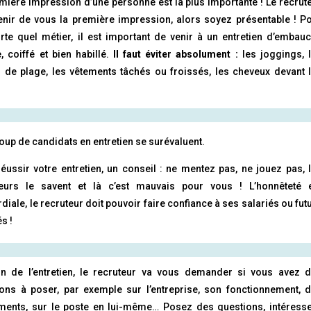
mière impression d’une personne est la plus importante ! Le recrut
enir de vous la première impression, alors soyez présentable ! P
rte quel métier, il est important de venir à un entretien d’embau
, coiffé et bien habillé.
Il faut éviter absolument :
les joggings, 
 de plage, les vêtements tâchés ou froissés, les cheveux devant 
up de candidats en entretien se surévaluent.
éussir votre entretien, un conseil : ne mentez pas, ne jouez pas, 
teurs le savent et là c’est mauvais pour vous ! L’honnêteté 
diale, le recruteur doit pouvoir faire confiance à ses salariés ou fut
és !
fin de l’entretien, le recruteur va vous demander si vous avez 
ons à poser, par exemple sur l’entreprise, son fonctionnement, 
ments, sur le poste en lui-même… Posez des questions, intéress