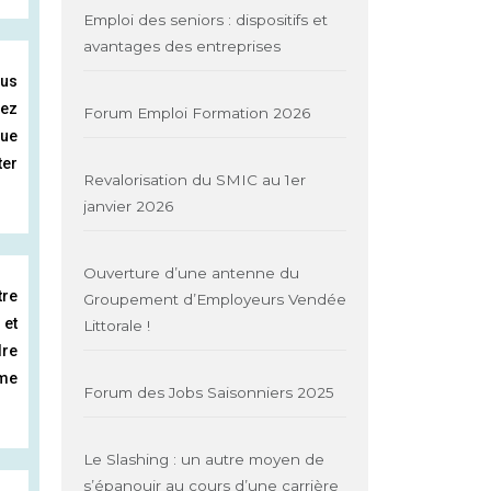
Emploi des seniors : dispositifs et
avantages des entreprises
ous
tez
Forum Emploi Formation 2026
que
ter
Revalorisation du SMIC au 1er
janvier 2026
Ouverture d’une antenne du
tre
Groupement d’Employeurs Vendée
 et
Littorale !
dre
ême
Forum des Jobs Saisonniers 2025
Le Slashing : un autre moyen de
s’épanouir au cours d’une carrière