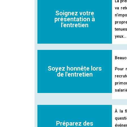
La pre
va ret
Soignez votre
n’impo
présentation à
propre
l'entretien​
tenues
yeux…
Beauco
Soyez honnête lors
Pour r
de l'entretien​
recru
primor
salari
À la 
questi
Préparez des
événe