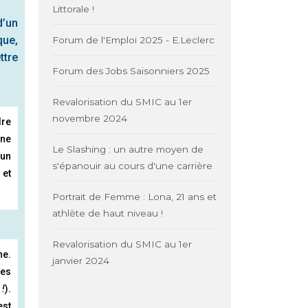
Littorale !
d’un
que,
Forum de l'Emploi 2025 - E.Leclerc
ttre
Forum des Jobs Saisonniers 2025
Revalorisation du SMIC au 1er
novembre 2024
dre
nne
Le Slashing : un autre moyen de
’un
s'épanouir au cours d'une carrière
 et
Portrait de Femme : Lona, 21 ans et
athlète de haut niveau !
Revalorisation du SMIC au 1er
he.
janvier 2024
des
 !
).
est