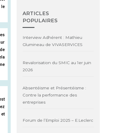
 le
ARTICLES
POPULAIRES
des
Interview Adhérent : Mathieu
sur
Glumineau de VIVASERVICES
 de
ela
Revalorisation du SMIC au 1er juin
 ne
2026
Absentéisme et Présentéisme :
Contre la performance des
est
entreprises
tez
 et
Forum de l’Emploi 2025 – E.Leclerc