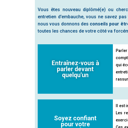
Vous êtes nouveau diplômé(e) ou cherch
entretien d’embauche, vous ne savez pas 
nous vous donnons des
conseils pour êtr
toutes les chances de votre côté va forcém
Parler
compte
Entraînez-vous à
qui éc
parler devant
entret
quelqu'un
rassur
Il est
Les re
Soyez confiant
exerci
pour votre
Ces ex