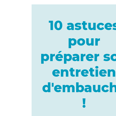
10 astuce
pour
préparer s
entretien
d'embauc
!