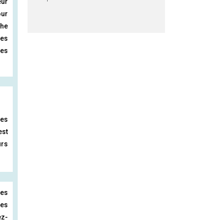
eur
our
che
les
les
les
est
urs
des
des
ez-