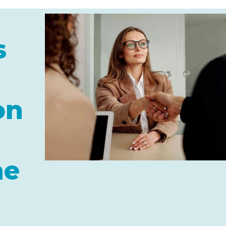
s
on
he