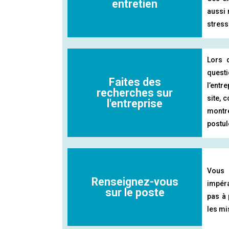
entretien
aussi 
stress
Lors 
questi
Faites des
l’entr
recherches sur
site, 
l'entreprise
montre
postul
Vous 
Renseignez-vous
impéra
sur le poste
pas à 
les mi