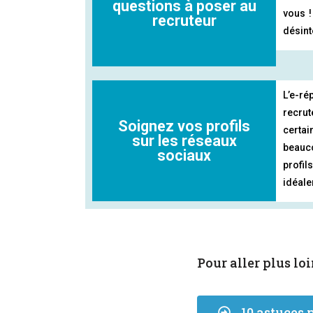
questions à poser au
vous !
recruteur​
désint
L’e-ré
recrut
Soignez vos profils
certai
sur les réseaux
beauco
sociaux​
profil
idéale
Pour aller plus loi
10 astuces 