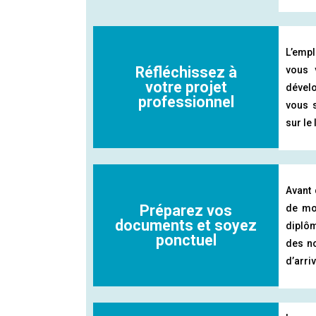
L’emp
Réfléchissez à
vous 
votre projet
dévelo
professionnel
vous s
sur le
Avant 
Préparez vos
de mo
documents et soyez
diplôm
ponctuel​
des no
d’arri