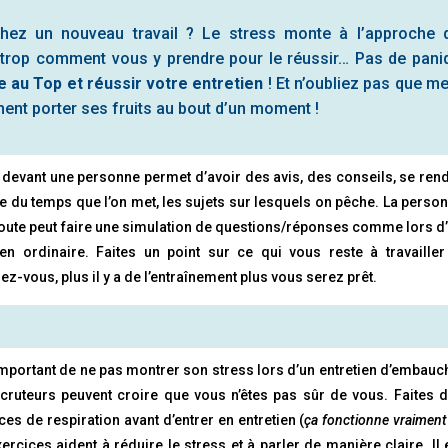
ez un nouveau travail ? Le stress monte à l’approche 
trop comment vous y prendre pour le réussir… Pas de pani
e au Top et réussir votre entretien
! Et n’oubliez pas que me
ent porter ses fruits au bout d’un moment !
 devant une personne permet d’avoir des avis, des conseils, se ren
 du temps que l’on met, les sujets sur lesquels on pêche. La perso
oute peut faire une simulation de questions/réponses comme lors d
ien ordinaire. Faites un point sur ce qui vous reste à travailler
ez-vous, plus il y a de l’entraînement plus vous serez prêt.
 important de ne pas montrer son stress lors d’un entretien d’embauc
cruteurs peuvent croire que vous n’êtes pas sûr de vous. Faites 
ces de respiration avant d’entrer en entretien (
ça fonctionne vraiment
ercices aident à réduire le stress et à parler de manière claire. Il 