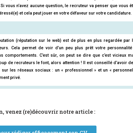
 Si vous n’avez aucune question, le recruteur va penser que vous ê
éressé(e) et cela peut jouer en votre défaveur sur votre candidature.
putation (réputation sur le web) est de plus en plus regardée par 
eurs. Cela permet de voir d’un peu plus prêt votre personnalité
ns comportements. C’est sûr, on peut se dire que c’est vicieux m
up de recruteurs le font, alors attention ! Il est conseillé d’avoir d
s sur les réseaux sociaux : un « professionnel » et un « personnel
ment privé.
n, venez (re)découvrir notre article :
pour rédiger efficacement son CV