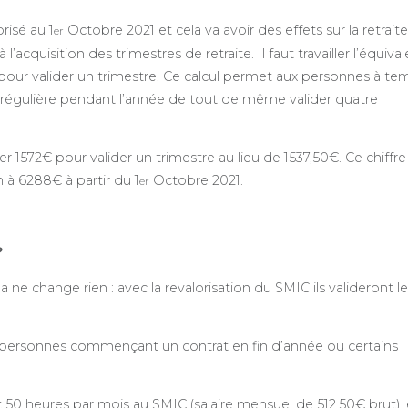
risé au 1
Octobre 2021 et cela va avoir des effets sur la retraite
er
’acquisition des trimestres de retraite. Il faut travailler l’équiva
 pour valider un trimestre. Ce calcul permet aux personnes à te
e irrégulière pendant l’année de tout de même valider quatre
er 1572€ pour valider un trimestre au lieu de 1537,50€. Ce chiffre
 à 6288€ à partir du 1
Octobre 2021.
er
?
 ne change rien : avec la revalorisation du SMIC ils valideront l
s personnes commençant un contrat en fin d’année ou certains
.
 50 heures par mois au SMIC (salaire mensuel de 512,50€ brut),