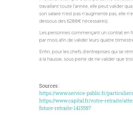
travaillant toute l’année, elle peut valider qua
son salaire n’est pas n’augmente pas, elle n’e
dessous des 6288€ nécessaires).
Les personnes commençant un contrat en fin
par mois afin de valider leurs quatre trimest
Enfin, pour les chefs d’entreprises qui se ré
à la hausse, sous peine de ne valider que troi
Sources :
https://www.service-public.fr/particulier
https://www.capital.fr/votre-retraite/at
future-retraite-1415587