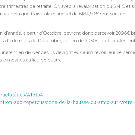
tre trimestres de retraite. Or, avec la revalorisation du SMIC et si
n validera que trois (salaire annuel de 6184,50€ brut soit, en
 d’année, à partir d’Octobre, devront donc percevoir 2096€ b
res d’ici le mois de Décembre, au lieu de 2050€ brut initialement
munèrent en dividendes, ils devront eux aussi revoir leur versem
s trimestres au lieu de quatre.
s/actualites/A15164
tention-aux-repercussions-de-la-hausse-du-smic-sur-votre-