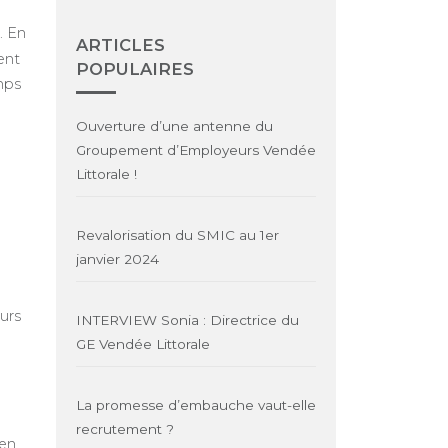
. En
ARTICLES
lent
POPULAIRES
mps
Ouverture d’une antenne du
Groupement d’Employeurs Vendée
Littorale !
Revalorisation du SMIC au 1er
janvier 2024
eurs
INTERVIEW Sonia : Directrice du
GE Vendée Littorale
La promesse d’embauche vaut-elle
recrutement ?
 en