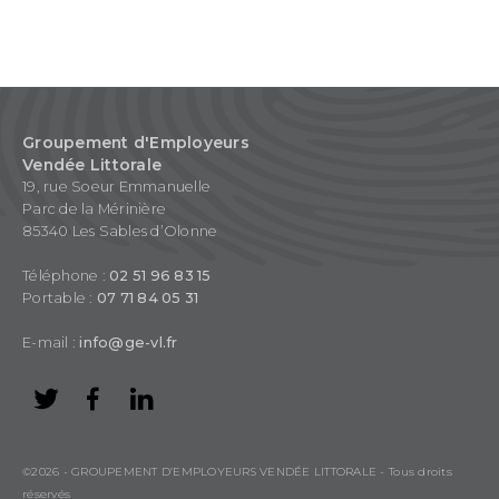
Groupement d'Employeurs
Vendée Littorale
19, rue Soeur Emmanuelle
Parc de la Mérinière
85340 Les Sables d’Olonne
Téléphone :
02 51 96 83 15
Portable :
07 71 84 05 31
E-mail :
info@ge-vl.fr
©2026 - GROUPEMENT D’EMPLOYEURS VENDÉE LITTORALE - Tous droits
réservés