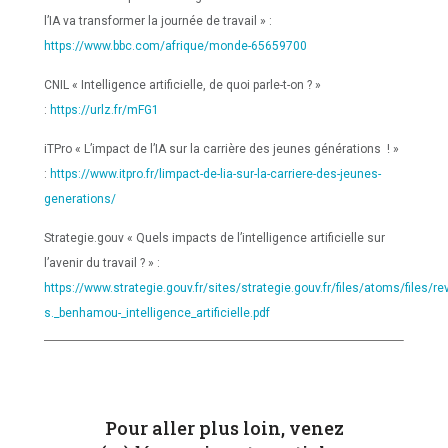
l’IA va transformer la journée de travail » :
https://www.bbc.com/afrique/monde-65659700
CNIL « Intelligence artificielle, de quoi parle-t-on ? »
:
https://urlz.fr/mFG1
iTPro « L’impact de l’IA sur la carrière des jeunes générations ! »
:
https://www.itpro.fr/limpact-de-lia-sur-la-carriere-des-jeunes-
generations/
Strategie.gouv « Quels impacts de l’intelligence artificielle sur
l’avenir du travail ? » :
https://www.strategie.gouv.fr/sites/strategie.gouv.fr/files/atoms/files/r
s._benhamou-_intelligence_artificielle.pdf
Pour aller plus loin, venez